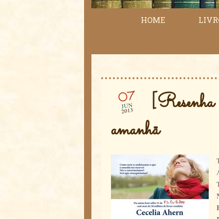
HOME
LIVR
07
[Resenh
JUN
2013
amanhã