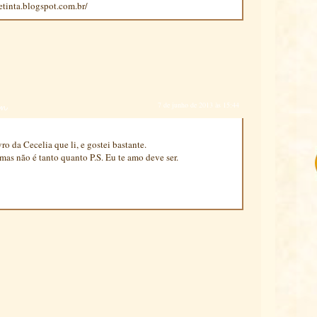
tinta.blogspot.com.br/
en
7 de junho de 2013 às 15:44
vro da Cecelia que li, e gostei bastante.
mas não é tanto quanto P.S. Eu te amo deve ser.