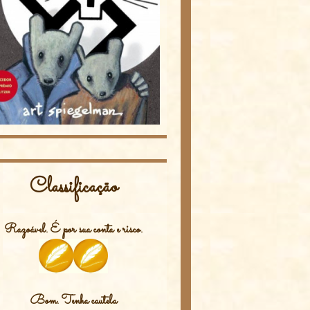
Classificação
Razoável. É por sua conta e risco.
Bom. Tenha cautela