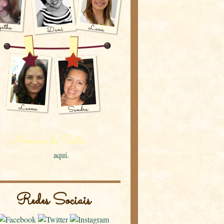
Conheça mais das
Meninas de Tinta
clicando
aqui.
Redes Sociais